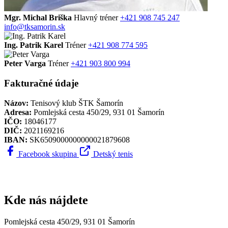
Mgr. Michal Briška
Hlavný tréner
+421 908 745 247
info@tksamorin.sk
Ing. Patrik Karel
Tréner
+421 908 774 595
Peter Varga
Tréner
+421 903 800 994
Fakturačné údaje
Názov:
Tenisový klub ŠTK Šamorín
Adresa:
Pomlejská cesta 450/29, 931 01 Šamorín
IČO:
18046177
DIČ:
2021169216
IBAN:
SK6509000000000021879608
Facebook skupina
Detský tenis
Kde nás nájdete
Pomlejská cesta 450/29, 931 01 Šamorín