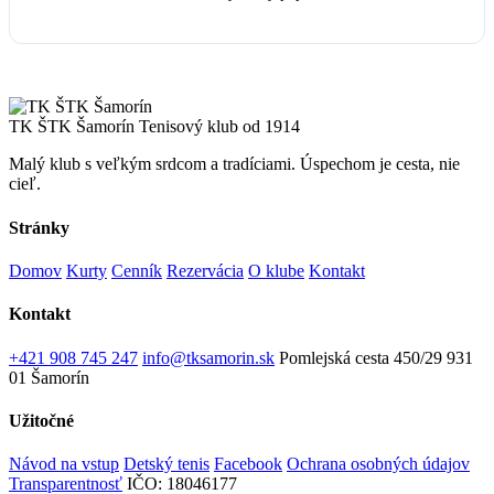
TK ŠTK Šamorín
Tenisový klub od 1914
Malý klub s veľkým srdcom a tradíciami. Úspechom je cesta, nie
cieľ.
Stránky
Domov
Kurty
Cenník
Rezervácia
O klube
Kontakt
Kontakt
+421 908 745 247
info@tksamorin.sk
Pomlejská cesta 450/29
931
01 Šamorín
Užitočné
Návod na vstup
Detský tenis
Facebook
Ochrana osobných údajov
Transparentnosť
IČO: 18046177