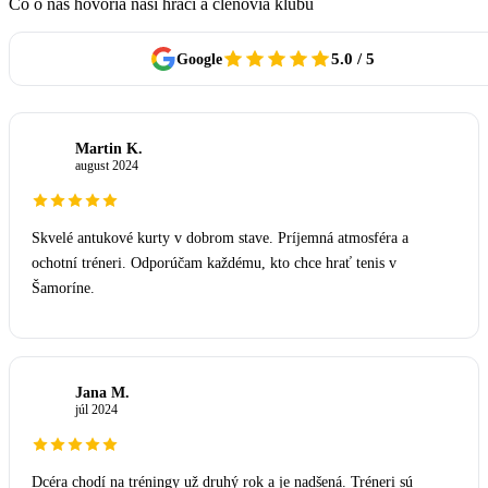
Čo o nás hovoria naši hráči a členovia klubu
5.0 / 5
Google
Martin K.
M
august 2024
Skvelé antukové kurty v dobrom stave. Príjemná atmosféra a
ochotní tréneri. Odporúčam každému, kto chce hrať tenis v
Šamoríne.
Jana M.
J
júl 2024
Dcéra chodí na tréningy už druhý rok a je nadšená. Tréneri sú